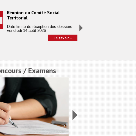
Réunion du Comité Social
Réunion Conse
Sep
Territorial
départementa
23
restreinte...
Date limite de réception des dossiers :
2026
vendredi 14 août 2026
En savoir +
oncours / Examens
Emploi