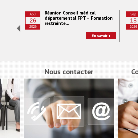
at
Réunion Conseil médical
Août
Sep
départemental FPT – Formation
26
15
restreinte...
2026
2026
s au
En savoir +
tair...
voir +
Nous contacter
C