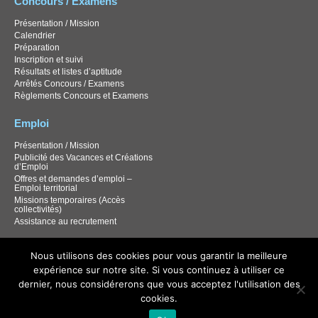
Concours / Examens
Présentation / Mission
Calendrier
Préparation
Inscription et suivi
Résultats et listes d’aptitude
Arrêtés Concours / Examens
Règlements Concours et Examens
Emploi
Présentation / Mission
Publicité des Vacances et Créations
d’Emploi
Offres et demandes d’emploi –
Emploi territorial
Missions temporaires (Accès
collectivités)
Assistance au recrutement
Documentation
Nous utilisons des cookies pour vous garantir la meilleure
expérience sur notre site. Si vous continuez à utiliser ce
Documentation Carrières / RH
Documentation santé et sécurité
dernier, nous considérerons que vous acceptez l'utilisation des
Documentation Concours
cookies.
Journal d’information – Point info