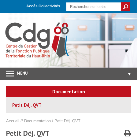
Skip
Aller
Plan
to
à
du
Accès Collectivités
Content
la
site
navigation
MENU
▼
Accueil
Documentation
CDG 68
▼
Petit Déj. QVT
Concours/Examens
▼
Emploi
▼
Accueil
//
Documentation
/
Petit Déj. QVT
Carrières/RH
▼
Petit Déj. QVT