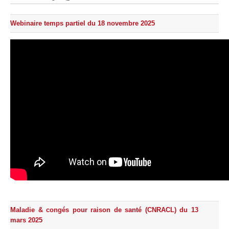
Protection sociale
▼
Santé Sécurité au Travail
▼
Webinaire temps partiel du 18 novembre 2025
Documentation
▼
Archivistes
▼
e-services
▼
Maladie & congés pour raison de santé (CNRACL) du 13
mars 2025