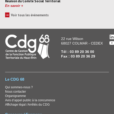
Réunion du Comité Social Territorial
En savoir +
➞
Voir tous les évènements
L
22 rue Wilson
Y
68027 COLMAR - CEDEX
Tél : 03 89 20 36 00
Fax : 03 89 20 36 29
Le CDG 68
Qui sommes-nous ?
Nous contacter
Organigramme
Avis d’appel public à la concurrence
Affichage légal / Arrêtés du CDG