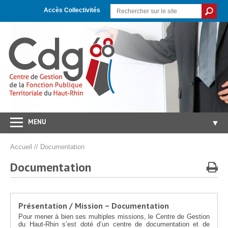
Skip
Aller
Plan
to
à
du
Accès Collectivités
Content
la
site
navigation
MENU
▼
Accueil
Accueil
//
Documentation
CDG 68
▼
Documentation
Concours/Examens
▼
Emploi
▼
Présentation / Mission – Documentation
Carrières/RH
▼
Pour mener à bien ses multiples missions, le Centre de Gestion
du Haut-Rhin s’est doté d’un centre de documentation et de