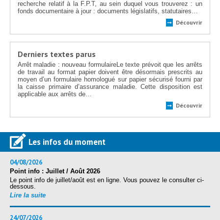
Protection sociale
▼
recherche relatif à la F.P.T, au sein duquel vous trouverez : un
fonds documentaire à jour : documents législatifs, statutaires…
Santé Sécurité au Travail
▼
Découvrir
➞
Documentation
▼
Archivistes
▼
Derniers textes parus
Arrêt maladie : nouveau formulaireLe texte prévoit que les arrêts
e-services
▼
de travail au format papier doivent être désormais prescrits au
moyen d’un formulaire homologué sur papier sécurisé fourni par
la caisse primaire d’assurance maladie. Cette disposition est
applicable aux arrêts de…
Découvrir
➞
Les infos du moment
04/08/2026
Point info : Juillet / Août 2026
Le point info de juillet/août est en ligne. Vous pouvez le consulter ci-
dessous.
Lire la suite
24/07/2026