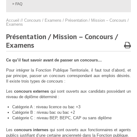
Protection sociale
▼
FAQ
Santé Sécurité au Travail
▼
Accueil
//
Concours / Examens
/
Présentation / Mission – Concours /
Documentation
▼
Examens
Archivistes
▼
Présentation / Mission – Concours /
e-services
▼
Examens
Ce qu’il faut savoir avant de passer un concours…
Pour intégrer la Fonction Publique Territoriale, il faut tout d’abord, et
par principe, passer un concours correspondant aux emplois désirés.
Il existe trois types de concours :
Les
concours externes
qui sont ouverts aux candidats possédant un
niveau de diplôme déterminé :
Catégorie A : niveau licence ou bac +3
Catégorie B : niveau bac ou bac +2
Catégorie C : niveau BEP, BEPC, CAP ou sans diplôme
Les
concours internes
qui sont ouverts aux fonctionnaires et agents
publics justifiant d’une certaine ancienneté dans la Fonction publique.