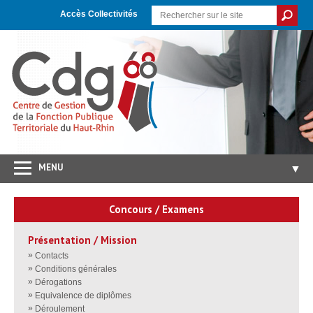
Skip
Aller
Plan
to
à
du
Accès Collectivités
Content
la
site
navigation
MENU
▼
Accueil
Concours / Examens
CDG 68
▼
Présentation / Mission
Concours/Examens
▼
Contacts
Emploi
▼
Conditions générales
Dérogations
Carrières/RH
▼
Equivalence de diplômes
Déroulement