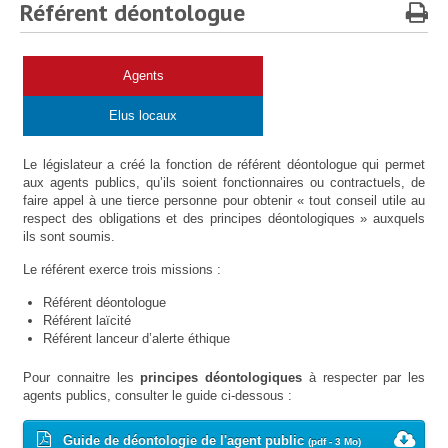
Protection sociale
▼
Référent déontologue
Santé Sécurité au Travail
▼
Documentation
▼
Agents
Archivistes
▼
Elus locaux
e-services
▼
Le législateur a créé la fonction de référent déontologue qui permet
aux agents publics, qu’ils soient fonctionnaires ou contractuels, de
faire appel à une tierce personne pour obtenir « tout conseil utile au
respect des obligations et des principes déontologiques » auxquels
ils sont soumis.
Le référent exerce trois missions :
Référent déontologue
Référent laïcité
Référent lanceur d’alerte éthique
Pour connaitre les
principes déontologiques
à respecter par les
agents publics, consulter le guide ci-dessous :
Guide de déontologie de l'agent public
(pdf - 3 Mo)