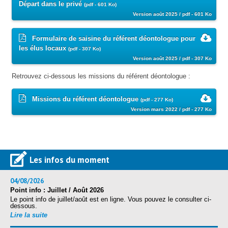
Départ dans le privé
(pdf - 601 Ko)
Version août 2025 / pdf - 601 Ko
Formulaire de saisine du référent déontologue pour
les élus locaux
(pdf - 307 Ko)
Version août 2025 / pdf - 307 Ko
Retrouvez ci-dessous les missions du référent déontologue :
Missions du référent déontologue
(pdf - 277 Ko)
Version mars 2022 / pdf - 277 Ko
Un droit pour les Elus locaux
Le cadre légal et réglementaire du référent déontologue pour les élus
Les infos du moment
locaux émane de la
loi n° 2022- 217 du 21 février 2022 dite « 3DS »
et du
décret n° 2022-1520 du 6 décembre 2022
qui en précise
l’application.
04/08/2026
Point info : Juillet / Août 2026
Avec l’entrée en vigueur de cette réforme au 1er juin 2023, l’article L.
Le point info de juillet/août est en ligne. Vous pouvez le consulter ci-
1111-1-1 du code général des collectivités territoriales est ainsi rédigé
dessous.
: «
Tout élu local peut consulter un référent déontologue chargé
Lire la suite
de lui apporter tout conseil utile au respect des principes