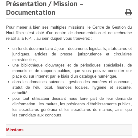
Protection sociale
▼
Présentation / Mission –
Documentation
Santé Sécurité au Travail
▼
Documentation
▼
Pour mener à bien ses multiples missions, le Centre de Gestion du
Archivistes
▼
Haut-Rhin s’est doté d’un centre de documentation et de recherche
relatif à la F.P.T, au sein duquel vous trouverez :
e-services
▼
un fonds documentaire à jour : documents législatifs, statutaires et
juridiques, articles de presse, jurisprudence et circulaires
ministérielles,
une bibliothèque d’ouvrages et de périodiques spécialisés, de
manuels et de rapports publics, que vous pouvez consulter sur
place ou sur internet par le biais d’un catalogue numérique,
dans les domaines suivants : gestion des carrières et concours,
statut de l’élu local, finances locales, hygiène et sécurité,
actualité,
pour tout utilisateur désirant nous faire part de leur demande
d’information : les maires, les présidents d’établissements publics,
les secrétaires généraux et les secrétaires de mairies, ainsi que
les candidats aux concours.
Missions