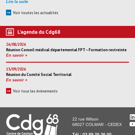
Lire la suite
➞
Voir toutes les actualités
L'agenda du Cdg68
26/08/2026
Réunion Conseil médical départemental FPT – Formation restreinte
En savoir +
15/09/2026
Réunion du Comité Social Territorial
En savoir +
➞
Voir tous les évènements
L
22 rue Wilson
Y
68027 COLMAR - CEDEX
Tél : 03 89 20 36 00