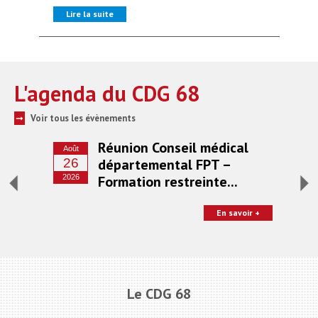
Protection sociale
▼
Lire la suite
Li
Santé Sécurité au Travail
▼
Documentation
▼
Archivistes
▼
L'agenda
du CDG 68
e-services
▼
Voir tous les évènements
➞
ntrat
Réunion Conseil médical
Août
Se
 et
26
départemental FPT –
1
2026
Formation restreinte...
202
 contrat
En savoir +
oir +
Le CDG 68