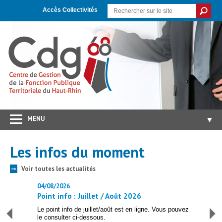
Skip
Aller
Plan
to
à
du
Accès Collectivités
Content
la
site
navigation
MENU
▼
Accueil
Les infos
du moment
CDG 68
▼
Voir toutes les actualités
➞
Concours/Examens
▼
04/08/2026
24/07
Emploi
▼
Point info : Juillet / Août 2026
PSC 
Carrières/RH
▼
e par le
Le point info de juillet/août est en ligne. Vous pouvez
Confo
h...
le consulter ci-dessous.
collec