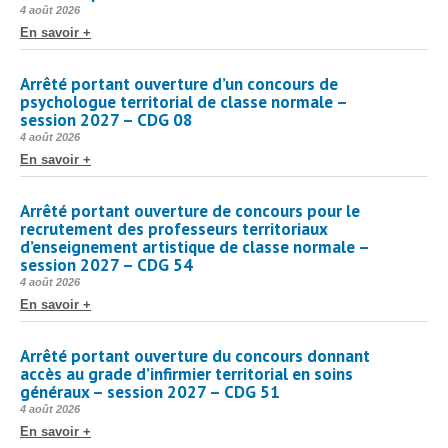
Protection sociale
▼
Publié
4 août 2026
le
En savoir +
Santé Sécurité au Travail
▼
Documentation
▼
Arrêté portant ouverture d’un concours de
psychologue territorial de classe normale –
Archivistes
▼
session 2027 – CDG 08
e-services
Publié
4 août 2026
▼
le
En savoir +
Arrêté portant ouverture de concours pour le
recrutement des professeurs territoriaux
d’enseignement artistique de classe normale –
session 2027 – CDG 54
Publié
4 août 2026
le
En savoir +
Arrêté portant ouverture du concours donnant
accès au grade d’infirmier territorial en soins
généraux – session 2027 – CDG 51
Publié
4 août 2026
le
En savoir +