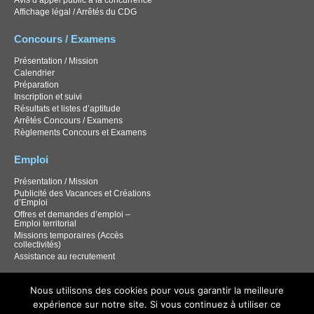
Avis d’appel public à la concurrence
Affichage légal / Arrêtés du CDG
Concours / Examens
Présentation / Mission
Calendrier
Préparation
Inscription et suivi
Résultats et listes d’aptitude
Arrêtés Concours / Examens
Règlements Concours et Examens
Emploi
Présentation / Mission
Publicité des Vacances et Créations
d’Emploi
Offres et demandes d’emploi –
Emploi territorial
Missions temporaires (Accès
collectivités)
Assistance au recrutement
Documentation
Nous utilisons des cookies pour vous garantir la meilleure
expérience sur notre site. Si vous continuez à utiliser ce
Documentation Carrières / RH