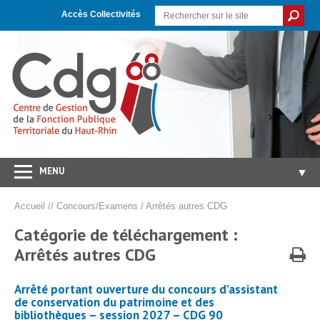
Skip
Aller
Plan
to
à
du
Accès Collectivités
Content
la
site
navigation
MENU
▼
Accueil
Accueil
//
Concours/Examens
/
Arrêtés autres CDG
CDG 68
▼
Catégorie de téléchargement :
Concours/Examens
Arrêtés autres CDG
▼
Emploi
▼
Arrêté portant ouverture du concours d’assistant
Carrières/RH
▼
de conservation du patrimoine et des
bibliothèques – session 2027 – CDG 90