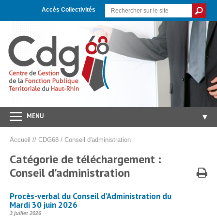
Skip
Aller
Plan
to
à
du
Accès Collectivités
Content
la
site
navigation
MENU
▼
Accueil
Accueil
//
CDG68
/
Conseil d'administration
CDG 68
▼
Catégorie de téléchargement :
Concours/Examens
Conseil d'administration
▼
Emploi
▼
Procès-verbal du Conseil d’Administration du
Carrières/RH
▼
Mardi 30 juin 2026
Publié
3 juillet 2026