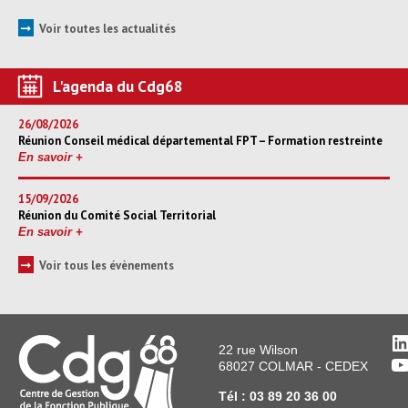
➞
Voir toutes les actualités
L'agenda du Cdg68
26/08/2026
Réunion Conseil médical départemental FPT – Formation restreinte
En savoir +
15/09/2026
Réunion du Comité Social Territorial
En savoir +
➞
Voir tous les évènements
L
22 rue Wilson
Y
68027 COLMAR - CEDEX
Tél : 03 89 20 36 00