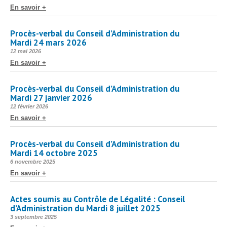
Protection sociale
▼
le
En savoir +
Santé Sécurité au Travail
▼
Procès-verbal du Conseil d’Administration du
Documentation
▼
Mardi 24 mars 2026
Publié
Archivistes
12 mai 2026
▼
le
En savoir +
e-services
▼
Procès-verbal du Conseil d’Administration du
Mardi 27 janvier 2026
Publié
12 février 2026
le
En savoir +
Procès-verbal du Conseil d’Administration du
Mardi 14 octobre 2025
Publié
6 novembre 2025
le
En savoir +
Actes soumis au Contrôle de Légalité : Conseil
d’Administration du Mardi 8 juillet 2025
Publié
3 septembre 2025
le