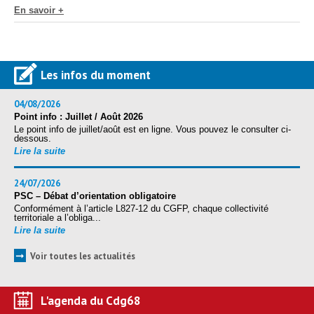
Protection sociale
▼
le
En savoir +
Santé Sécurité au Travail
▼
Documentation
▼
Archivistes
Les infos du moment
▼
e-services
▼
04/08/2026
Point info : Juillet / Août 2026
Le point info de juillet/août est en ligne. Vous pouvez le consulter ci-
dessous.
Lire la suite
24/07/2026
PSC – Débat d’orientation obligatoire
Conformément à l’article L827-12 du CGFP, chaque collectivité
territoriale a l’obliga...
Lire la suite
➞
Voir toutes les actualités
L'agenda du Cdg68