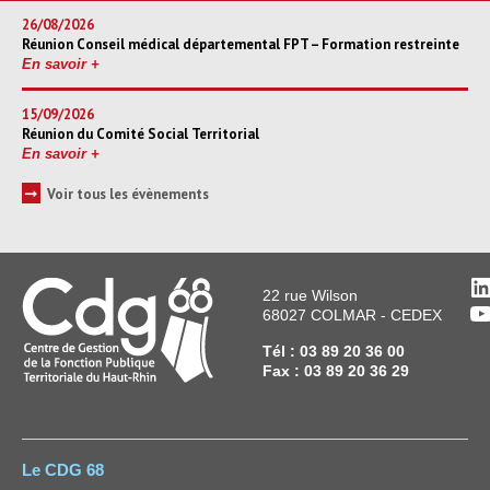
26/08/2026
Réunion Conseil médical départemental FPT – Formation restreinte
En savoir +
15/09/2026
Réunion du Comité Social Territorial
En savoir +
➞
Voir tous les évènements
L
22 rue Wilson
Y
68027 COLMAR - CEDEX
Tél : 03 89 20 36 00
Fax : 03 89 20 36 29
Le CDG 68