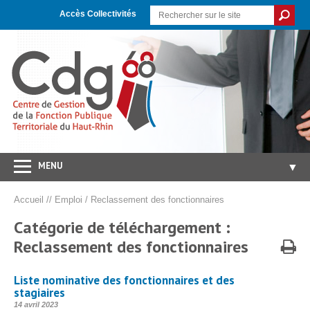
Skip
Aller
Plan
to
à
du
Accès Collectivités
Content
la
site
navigation
MENU
▼
Accueil
Accueil
//
Emploi
/
Reclassement des fonctionnaires
CDG 68
▼
Catégorie de téléchargement :
Concours/Examens
Reclassement des fonctionnaires
▼
Emploi
▼
Liste nominative des fonctionnaires et des
Carrières/RH
▼
stagiaires
Publié
14 avril 2023