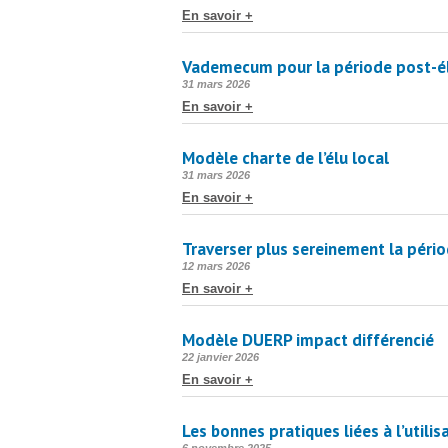
le
En savoir +
Vademecum pour la période post-é
Publié
31 mars 2026
le
En savoir +
Modèle charte de l’élu local
Publié
31 mars 2026
le
En savoir +
Traverser plus sereinement la pério
Publié
12 mars 2026
le
En savoir +
Modèle DUERP impact différencié
Publié
22 janvier 2026
le
En savoir +
Les bonnes pratiques liées à l’utilis
Publié