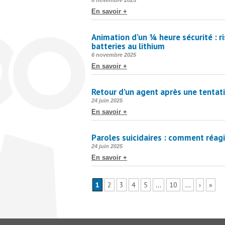
6 novembre 2025
le
En savoir +
Animation d’un ¼ heure sécurité : ri
batteries au lithium
Publié
6 novembre 2025
le
En savoir +
Retour d’un agent après une tentati
Publié
24 juin 2025
le
En savoir +
Paroles suicidaires : comment réagi
Publié
24 juin 2025
le
En savoir +
1
2
3
4
5
…
10
…
›
»