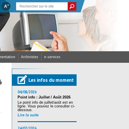
+
A
entation
Archivistes
e-services
cances et Créations
/ Arrêtés du CDG
’assurance statutaire
dicap
parus
écurité
res / RH
Les infos du moment
ritorial (CST)
s / Examens
ires (Accès candidats)
ritorial (CST)
nté et sécurité
04/08/2026
Point info : Juillet / Août 2026
Le point info de juillet/août est en
ration au reclassement
ligne. Vous pouvez le consulter ci-
tion Sociale
andidats
nique (RSU) 2025
dessous.
Lire la suite
24/07/2026