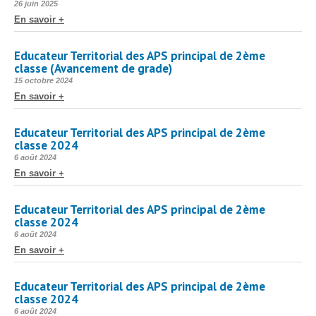
Protection sociale
▼
Publié
26 juin 2025
le
En savoir +
Santé Sécurité au Travail
▼
Documentation
▼
Educateur Territorial des APS principal de 2ème
classe (Avancement de grade)
Archivistes
▼
Publié
15 octobre 2024
le
e-services
En savoir +
▼
Educateur Territorial des APS principal de 2ème
classe 2024
Publié
6 août 2024
le
En savoir +
Educateur Territorial des APS principal de 2ème
classe 2024
Publié
6 août 2024
le
En savoir +
Educateur Territorial des APS principal de 2ème
classe 2024
Publié
6 août 2024