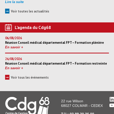
Lire la suite
➞
Voir toutes les actualités
L'agenda du Cdg68
06/08/2026
Réunion Conseil médical départemental FPT – Formation plénière
En savoir +
26/08/2026
Réunion Conseil médical départemental FPT – Formation restreinte
En savoir +
➞
Voir tous les évènements
L
22 rue Wilson
Y
68027 COLMAR - CEDEX