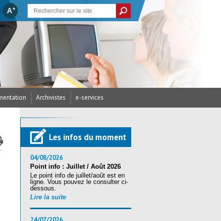
+
A
entation
Archivistes
e-services
cances et Créations
/ Arrêtés du CDG
’assurance statutaire
dicap
parus
écurité
res / RH
Les infos du moment
ritorial (CST)
s / Examens
ires (Accès candidats)
ritorial (CST)
nté et sécurité
04/08/2026
Point info : Juillet / Août 2026
Le point info de juillet/août est en
ration au reclassement
ligne. Vous pouvez le consulter ci-
tion Sociale
andidats
nique (RSU) 2025
dessous.
Lire la suite
24/07/2026