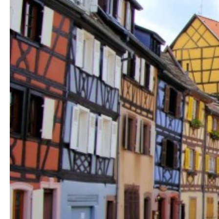
Protection sociale
▼
Santé Sécurité au Travail
▼
Documentation
▼
Archivistes
▼
e-services
▼