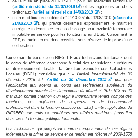
Protection sociale
▼
de la mise en place du RIFSEEP pour les médecins territoriaux
(
arrêté ministériel du 13/07/2018
) et les ingénieurs en chefs
Santé Sécurité au Travail
▼
territoriaux (
arrêté ministériel du 14/02/2019
) ;
de la modification du décret n° 2010-997 du 26/08/2010 (
décret du
Documentation
▼
21/02/2019
), qui prévoit désormais expressément le maintien
du régime indemnitaire en cas de congé pour invalidité temporaire
Archivistes
▼
imputable au service pour les fonctionnaires d’État. Concernant la
FPT, ce maintien est donc possible, sous réserve de la prise d’une
e-services
▼
délibération.
Concernant le bénéfice du RIFSEEP aux techniciens territoriaux dont
le corps de référence correspond à celui des techniciens supérieurs
du développement durable, la Direction Générale des Collectivités
Locales (DGCL) considère que : «
l’arrêté interministériel du 30
décembre 2015 (cf.
Arrêté du 30 décembre 2015
pris pour
l’application aux agents du corps des techniciens supérieurs du
développement durable des dispositions du décret n° 2014-513 du 20
mai 2014 portant création d’un régime indemnitaire tenant compte des
fonctions, des sujétions, de l’expertise et de l’engagement
professionnel dans la fonction publique de l’Etat) limite l’application du
RIFSEEP aux seuls ex-contrôleurs des affaires maritimes (sans lien
donc avec la fonction publique territoriale).
Les techniciens qui perçoivent comme composantes de leur régime
indemnitaire la prime de service et de rendement (décret n° 2009-1558