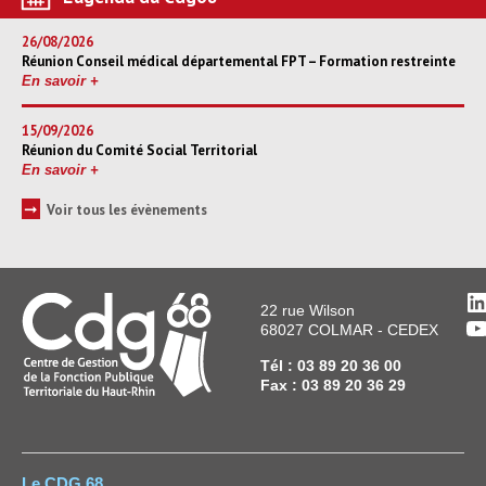
26/08/2026
Réunion Conseil médical départemental FPT – Formation restreinte
En savoir +
15/09/2026
Réunion du Comité Social Territorial
En savoir +
➞
Voir tous les évènements
L
22 rue Wilson
Y
68027 COLMAR - CEDEX
Tél : 03 89 20 36 00
Fax : 03 89 20 36 29
Le CDG 68