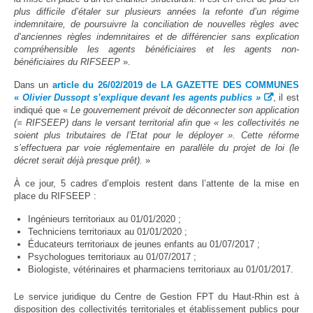
plus difficile d’étaler sur plusieurs années la refonte d’un régime
indemnitaire, de poursuivre la conciliation de nouvelles règles avec
d’anciennes règles indemnitaires et de différencier sans explication
compréhensible les agents bénéficiaires et les agents non-
bénéficiaires du RIFSEEP
».
Dans un
article du 26/02/2019 de LA GAZETTE DES COMMUNES
«
Olivier Dussopt s’explique devant les agents publics »
, il est
indiqué que «
Le gouvernement prévoit de déconnecter son application
(= RIFSEEP) dans le versant territorial afin que « les collectivités ne
soient plus tributaires de l’Etat pour le déployer ». Cette réforme
s’effectuera par voie réglementaire en parallèle du projet de loi (le
décret serait déjà presque prêt).
»
À ce jour, 5 cadres d’emplois restent dans l’attente de la mise en
place du RIFSEEP :
Ingénieurs territoriaux au 01/01/2020 ;
Techniciens territoriaux au 01/01/2020 ;
Éducateurs territoriaux de jeunes enfants au 01/07/2017 ;
Psychologues territoriaux au 01/07/2017 ;
Biologiste, vétérinaires et pharmaciens territoriaux au 01/01/2017.
Le service juridique du Centre de Gestion FPT du Haut-Rhin est à
disposition des collectivités territoriales et établissement publics pour