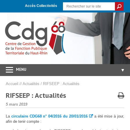
Skip
Aller
Plan
to
à
du
Accès Collectivités
Content
la
site
navigation
MENU
▼
Accueil
Accueil
//
Actualités
/
RIFSEEP : Actualités
CDG 68
▼
RIFSEEP : Actualités
Concours/Examens
▼
Publié
5 mars 2019
le
Emploi
▼
La
circulaire CDG68 n° 04/2016 du 20/01/2016
a été mise à jour,
Carrières/RH
▼
afin de tenir compte :