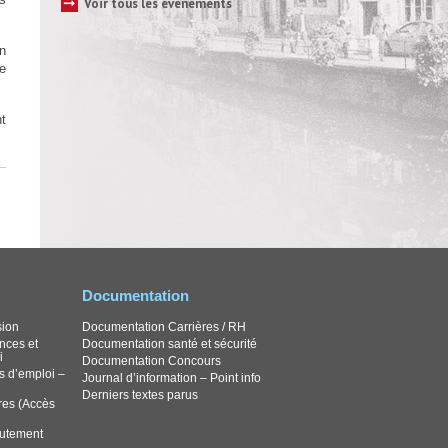
➞
Voir tous les évènements
n
e
t
Documentation
sion
Documentation Carrières / RH
nces et
Documentation santé et sécurité
i
Documentation Concours
s d’emploi –
Journal d’information – Point info
Derniers textes parus
res (Accès
rutement