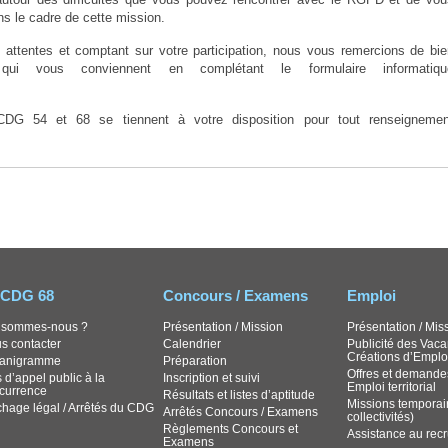
ans le cadre de cette mission.
attentes et comptant sur votre participation, nous vous remercions de bie
qui vous conviennent en complétant le formulaire informatiqu
G 54 et 68 se tiennent à votre disposition pour tout renseignemen
 CDG 68
Concours / Examens
Emploi
 sommes-nous ?
Présentation / Mission
Présentation / Mis
s contacter
Calendrier
Publicité des Vaca
Créations d’Emplo
anigramme
Préparation
Offres et demande
 d’appel public à la
Inscription et suivi
Emploi territorial
currence
Résultats et listes d’aptitude
Missions temporai
ichage légal / Arrêtés du CDG
Arrêtés Concours / Examens
collectivités)
Règlements Concours et
Assistance au rec
Examens