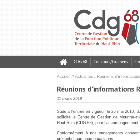
Skip
Aller
Plan
to
à
du
Content
la
site
navigation
CDG 68
Concours/Examens
Em
Accueil
//
Actualités
/
Réunions d’informatio
Qui sommes-nous ?
Présentation / Mission
Présentation / Mission
Conseil statutaire / Juridique & Carrières
Présentation / Mission
Prévention des risques professionnels
Présentation / Mission
Présentation / Mission
Rapport Social Unique (RSU) 2025
Réunions d’informations 
Publié
Conseil d’administration
Inscription et suivi
Assistance au recrutement
Retraite CNRACL
Protection sociale complémentaire
Comité Social Territorial (CST)
Documentation Carrières / RH
Net-cotisations
11 mars 2019
le
Suite à l’entrée en vigueur, le 25 mai 2018,
Conseil de discipline
Règlements Concours et Examens
Missions temporaires (Accès collectivités)
Conseil de discipline
Petit Déj. QVT
RGPD
sollicité le Centre de Gestion de Meurthe-e
Haut-Rhin (CDG 68), pour l’accompagnement da
Conformément à nos engagements convention
Référent déontologue
Accès collectivités (recensement)
Observatoire de l’emploi
présentiel que nous organisons :