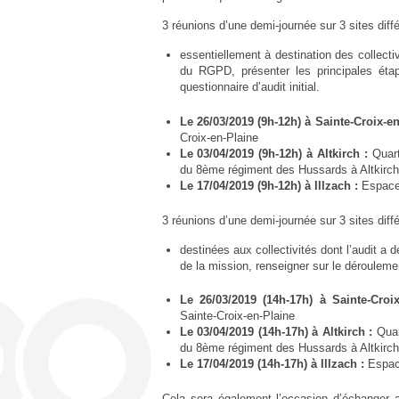
3 réunions d’une demi-journée sur 3 sites diffé
essentiellement à destination des collecti
du RGPD, présenter les principales éta
questionnaire d’audit initial.
Le 26/03/2019 (9h-12h)
à Sainte-Croix-e
Croix-en-Plaine
Le 03/04/2019 (9h-12h)
à Altkirch :
Quar
du 8ème régiment des Hussards à Altkirch
Le 17/04/2019 (9h-12h)
à Illzach :
Espace 
3 réunions d’une demi-journée sur 3 sites diff
destinées aux collectivités dont l’audit a 
de la mission, renseigner sur le dérouleme
Le 26/03/2019 (14h-17h)
à Sainte-Croi
Sainte-Croix-en-Plaine
Le 03/04/2019 (14h-17h)
à Altkirch :
Quar
du 8ème régiment des Hussards à Altkirch
Le 17/04/2019 (14h-17h)
à Illzach :
Espace
Cela sera également l’occasion d’échanger 