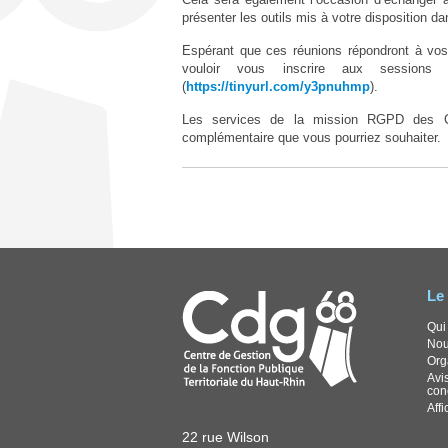
présenter les outils mis à votre disposition d
Espérant que ces réunions répondront à vos 
vouloir vous inscrire aux sessions 
(
https://tinyurl.com/y3pnuhmp
).
Les services de la mission RGPD des CD
complémentaire que vous pourriez souhaiter.
Le
Qui
Nou
Org
Avis
con
Aff
22 rue Wilson