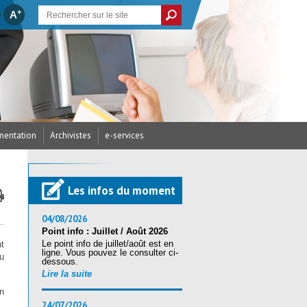
+
A
entation
Archivistes
e-services
cances et Créations
/ Arrêtés du CDG
’assurance statutaire
dicap
parus
écurité
res / RH
Les infos du moment
ritorial (CST)
s / Examens
ires (Accès candidats)
ritorial (CST)
nté et sécurité
04/08/2026
Point info : Juillet / Août 2026
Le point info de juillet/août est en
t
ration au reclassement
ligne. Vous pouvez le consulter ci-
tion Sociale
andidats
nique (RSU) 2025
u
dessous.
Lire la suite
n
24/07/2026