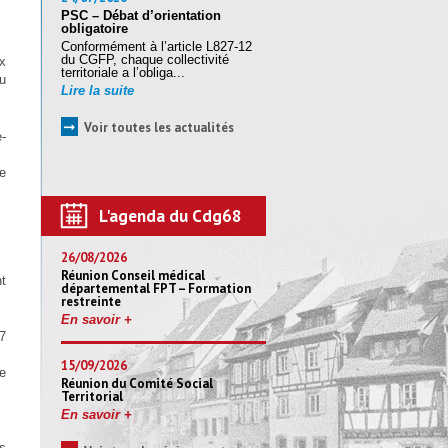
PSC – Débat d’orientation
obligatoire
Conformément à l’article L827-12
du CGFP, chaque collectivité
ux
territoriale a l’obliga...
u
Lire la suite
➞
Voir toutes les actualités
-
e
L'agenda du Cdg68
26/08/2026
Réunion Conseil médical
nt
départemental FPT – Formation
restreinte
En savoir +
7
15/09/2026
e
Réunion du Comité Social
Territorial
En savoir +
s