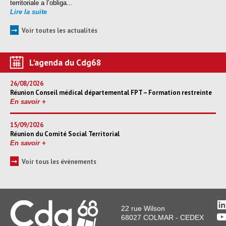
territoriale a l’obliga...
Lire la suite
➞
Voir toutes les actualités
L'agenda du Cdg68
26/08/2026
Réunion Conseil médical départemental FPT – Formation restreinte
En savoir +
15/09/2026
Réunion du Comité Social Territorial
En savoir +
➞
Voir tous les évènements
L
22 rue Wilson
Y
68027 COLMAR - CEDEX