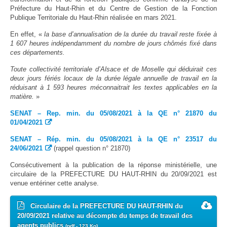
Protection sociale
▼
Préfecture du Haut-Rhin et du Centre de Gestion de la Fonction
Santé Sécurité au Travail
Publique Territoriale du Haut-Rhin réalisée en mars 2021.
▼
En effet, «
la base d’annualisation de la durée du travail reste fixée à
Documentation
▼
1 607 heures indépendamment du nombre de jours chômés fixé dans
Archivistes
ces départements.
▼
e-services
Toute collectivité territoriale d’Alsace et de Moselle qui déduirait ces
▼
deux jours fériés locaux de la durée légale annuelle de travail en la
réduisant à 1 593 heures méconnaitrait les textes applicables en la
matière.
»
SENAT – Rep. min. du 05/08/2021 à la QE n° 21870 du
01/04/2021
SENAT – Rép. min. du 05/08/2021 à la QE n° 23517 du
24/06/2021
(rappel question n° 21870)
Consécutivement à la publication de la réponse ministérielle, une
circulaire de la PREFECTURE DU HAUT-RHIN du 20/09/2021 est
venue entériner cette analyse.
Circulaire de la PREFECTURE DU HAUT-RHIN du
20/09/2021 relative au décompte du temps de travail des
agents publics
(pdf - 123 Ko)