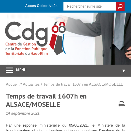
Skip
Aller
Plan
to
à
du
Accès Collectivités
Content
la
site
navigation
MENU
▼
Accueil
Accueil
//
Actualités
/
Temps de travail 1607h en ALSACE/MOSELLE
CDG 68
▼
Temps de travail 1607h en
Concours/Examens
ALSACE/MOSELLE
▼
Emploi
▼
Publié
14 septembre 2021
le
Carrières/RH
▼
Par une réponse ministérielle du 05/08/2021, le Ministère de la
transformation et de la fonction publiques confirme l’analyse de la