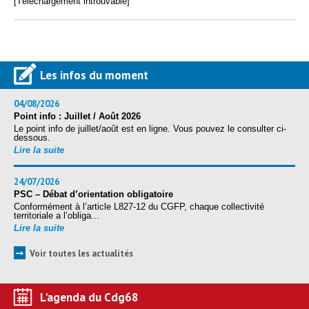
Protection sociale
[Téléchargement introuvable]
▼
Santé Sécurité au Travail
▼
Documentation
▼
Archivistes
▼
Les infos du moment
e-services
▼
04/08/2026
Point info : Juillet / Août 2026
Le point info de juillet/août est en ligne. Vous pouvez le consulter ci-
dessous.
Lire la suite
24/07/2026
PSC – Débat d’orientation obligatoire
Conformément à l’article L827-12 du CGFP, chaque collectivité
territoriale a l’obliga...
Lire la suite
➞
Voir toutes les actualités
L'agenda du Cdg68