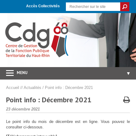
Skip
Aller
Plan
to
à
du
Accès Collectivités
Content
la
site
navigation
MENU
▼
Accueil
Accueil
//
Actualités
/
Point info : Décembre 2021
CDG 68
▼
Point info : Décembre 2021
Concours/Examens
▼
Publié
23 décembre 2021
le
Emploi
▼
Le point info du mois de décembre est en ligne. Vous pouvez le
Carrières/RH
▼
consulter ci-dessous.