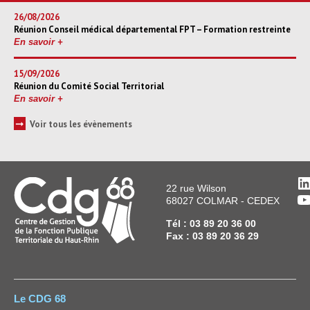
26/08/2026
Réunion Conseil médical départemental FPT – Formation restreinte
En savoir +
15/09/2026
Réunion du Comité Social Territorial
En savoir +
➞
Voir tous les évènements
L
22 rue Wilson
Y
68027 COLMAR - CEDEX
Tél : 03 89 20 36 00
Fax : 03 89 20 36 29
Le CDG 68