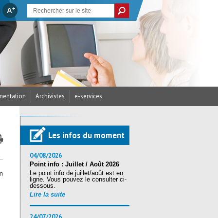
+
A
entation
Archivistes
e-services
cances et Créations
/ Arrêtés du CDG
’assurance statutaire
dicap
parus
écurité
res / RH
Les infos du moment
ritorial (CST)
s / Examens
ires (Accès candidats)
ritorial (CST)
nté et sécurité
04/08/2026
Point info : Juillet / Août 2026
Le point info de juillet/août est en
n
ration au reclassement
ligne. Vous pouvez le consulter ci-
tion Sociale
andidats
nique (RSU) 2025
dessous.
Lire la suite
24/07/2026