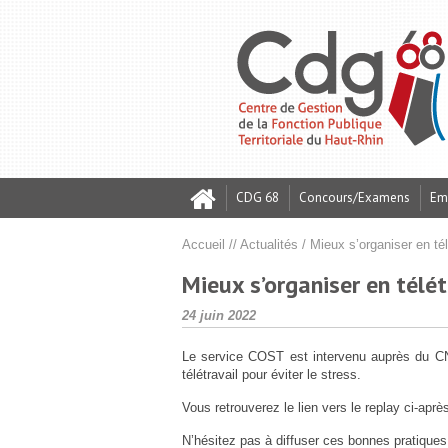
Skip
Aller
Plan
to
à
du
Content
la
site
navigation
CDG 68
Concours/Examens
Em
Accueil
//
Actualités
/
Mieux s’organiser en tél
Qui sommes-nous ?
Présentation / Mission
Présentation / Mission
Conseil statutaire / Juridique & Carrières
Présentation / Mission
Prévention des risques professionnels
Présentation / Mission
Présentation / Mission
Rapport Social Unique (RSU) 2025
Mieux s’organiser en télét
Publié
Conseil d’administration
Inscription et suivi
Assistance au recrutement
Retraite CNRACL
Protection sociale complémentaire
Comité Social Territorial (CST)
Documentation Carrières / RH
Net-cotisations
24 juin 2022
le
Le service COST est intervenu auprès du CNF
Conseil de discipline
Règlements Concours et Examens
Missions temporaires (Accès collectivités)
Conseil de discipline
Petit Déj. QVT
RGPD
télétravail pour éviter le stress.
Vous retrouverez le lien vers le replay ci-aprè
Référent déontologue
Accès collectivités (recensement)
Observatoire de l’emploi
N’hésitez pas à diffuser ces bonnes pratiques 