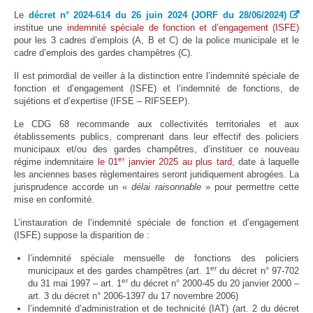
Protection sociale
▼
Le
décret n° 2024-614 du 26 juin 2024 (JORF du 28/06/2024)
Santé Sécurité au Travail
▼
institue une
indemnité spéciale de fonction et d’engagement (ISFE)
pour les 3 cadres d’emplois (A, B et C) de la police municipale et le
Documentation
▼
cadre d’emplois des gardes champêtres (C).
Archivistes
▼
Il est primordial de veiller à la distinction entre l’indemnité spéciale de
fonction et d’engagement (ISFE) et l’indemnité de fonctions, de
e-services
▼
sujétions et d’expertise (IFSE – RIFSEEP).
Le CDG 68 recommande aux collectivités territoriales et aux
établissements publics, comprenant dans leur effectif des policiers
municipaux et/ou des gardes champêtres, d’instituer ce nouveau
er
régime indemnitaire
le
01
janvier 2025 au plus tard
, date à laquelle
les anciennes bases règlementaires seront juridiquement abrogées. La
jurisprudence accorde un «
délai raisonnable
» pour permettre cette
mise en conformité.
L’instauration de l’indemnité spéciale de fonction et d’engagement
(ISFE) suppose la disparition de :
l’indemnité spéciale mensuelle de fonctions des policiers
er
municipaux et des gardes champêtres (art. 1
du décret n° 97-702
er
du 31 mai 1997 – art. 1
du décret n° 2000-45 du 20 janvier 2000 –
art. 3 du décret n° 2006-1397 du 17 novembre 2006)
l’indemnité d’administration et de technicité (IAT) (art. 2 du décret