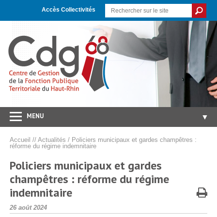
Skip
Aller
Plan
to
à
du
Accès Collectivités
Content
la
site
navigation
MENU
▼
Accueil
Accueil
//
Actualités
/
Policiers municipaux et gardes champêtres :
réforme du régime indemnitaire
CDG 68
▼
Policiers municipaux et gardes
Concours/Examens
▼
champêtres : réforme du régime
Emploi
▼
indemnitaire
Carrières/RH
▼
Publié
26 août 2024
le