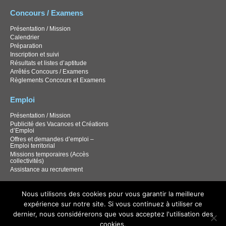
Concours / Examens
Présentation / Mission
Calendrier
Préparation
Inscription et suivi
Résultats et listes d’aptitude
Arrêtés Concours / Examens
Règlements Concours et Examens
Emploi
Présentation / Mission
Publicité des Vacances et Créations
d’Emploi
Offres et demandes d’emploi –
Emploi territorial
Missions temporaires (Accès
collectivités)
Assistance au recrutement
Documentation
Nous utilisons des cookies pour vous garantir la meilleure
expérience sur notre site. Si vous continuez à utiliser ce
Documentation Carrières / RH
Documentation santé et sécurité
dernier, nous considérerons que vous acceptez l'utilisation des
Documentation Concours
cookies.