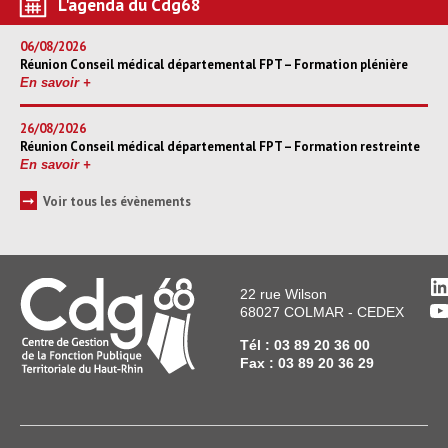
L'agenda du Cdg68
06/08/2026
Réunion Conseil médical départemental FPT – Formation plénière
En savoir +
26/08/2026
Réunion Conseil médical départemental FPT – Formation restreinte
En savoir +
➞
Voir tous les évènements
L
22 rue Wilson
Y
68027 COLMAR - CEDEX
Tél : 03 89 20 36 00
Fax : 03 89 20 36 29