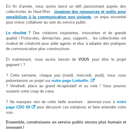
Protection sociale
▼
En fin d’année, nous avons lancé un défi passionnant auprès des
Santé Sécurité au Travail
▼
collectivités du Haut-Rhin :
imaginer des ressources et outils pour
sensibiliser à la communication non violente
, un enjeu essentiel
Documentation
▼
pour mieux collaborer au sein du service public.
Archivistes
▼
Le résultat ?
Des créations inspirantes, innovantes et de grande
qualité ! Protocoles, démarches, jeux, supports… les collectivités ont
e-services
▼
rivalisé de créativité pour aider agents et élus à adopter des pratiques
de communication plus constructives.
Et maintenant, nous avons besoin de
VOUS
pour élire le projet
gagnant ! ?
? Cette semaine, chaque jour (mardi, mercredi, jeudi), nous vous
présenterons un projet sur
notre page LinkedIn.
? Vendredi, place au grand récapitulatif et au vote ! Vous pourrez
soutenir votre coup de cœur.
? Ne manquez rien de cette belle aventure : abonnez-vous à
notre
page CDG 68
pour découvrir ces initiatives et faire entendre votre
voix.
Ensemble, construisons un service public encore plus humain et
innovant !