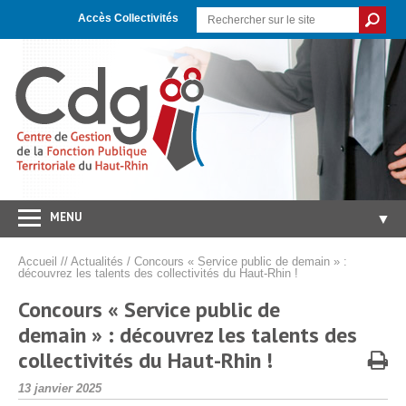
Skip
Aller
Plan
to
à
du
Accès Collectivités
Content
la
site
navigation
MENU
▼
Accueil
Accueil
//
Actualités
/
Concours « Service public de demain » :
découvrez les talents des collectivités du Haut-Rhin !
CDG 68
▼
Concours « Service public de
Concours/Examens
▼
demain » : découvrez les talents des
Emploi
▼
collectivités du Haut-Rhin !
Carrières/RH
▼
Publié
13 janvier 2025
le