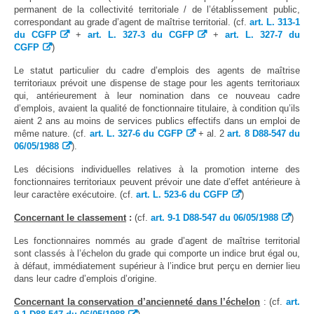
permanent de la collectivité territoriale / de l’établissement public,
correspondant au grade d’agent de maîtrise territorial. (cf.
art. L. 313-1
du CGFP
+
art. L. 327-3 du CGFP
+
art. L. 327-7 du
CGFP
)
Le statut particulier du cadre d’emplois des agents de maîtrise
territoriaux prévoit une dispense de stage pour les agents territoriaux
qui, antérieurement à leur nomination dans ce nouveau cadre
d’emplois, avaient la qualité de fonctionnaire titulaire, à condition qu’ils
aient 2 ans au moins de services publics effectifs dans un emploi de
même nature. (cf.
art. L. 327-6 du CGFP
+ al. 2
art. 8 D88-547 du
06/05/1988
).
Les décisions individuelles relatives à la promotion interne des
fonctionnaires territoriaux peuvent prévoir une date d’effet antérieure à
leur caractère exécutoire. (cf.
art. L. 523-6 du CGFP
)
Concernant le classement
:
(cf.
art. 9-1 D88-547 du 06/05/1988
)
Les fonctionnaires nommés au grade d’agent de maîtrise territorial
sont classés à l’échelon du grade qui comporte un indice brut égal ou,
à défaut, immédiatement supérieur à l’indice brut perçu en dernier lieu
dans leur cadre d’emplois d’origine.
Concernant la conservation d’ancienneté dans l’échelon
: (cf.
art.