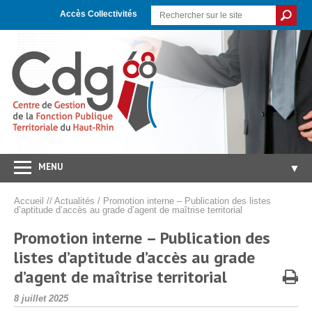
Skip
Aller
Plan
to
à
du
Accès Collectivités
Content
la
site
navigation
MENU
▼
Accueil
Accueil
//
Actualités
/
Promotion interne – Publication des listes
d’aptitude d’accès au grade d’agent de maîtrise territorial
CDG 68
▼
Promotion interne – Publication des
Concours/Examens
▼
listes d’aptitude d’accès au grade
Emploi
▼
d’agent de maîtrise territorial
Carrières/RH
▼
Publié
8 juillet 2025
le