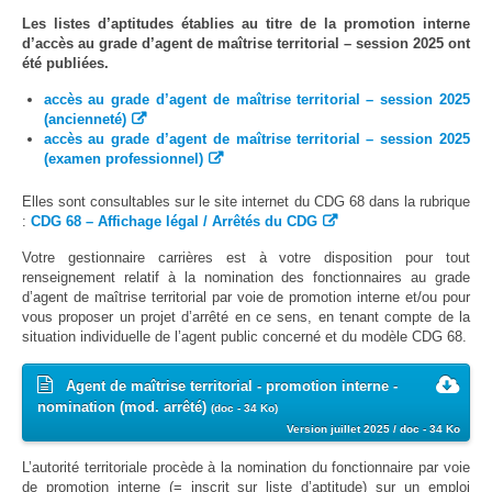
Protection sociale
▼
Les listes d’aptitudes établies au titre de la promotion interne
Santé Sécurité au Travail
▼
d’accès au grade d’agent de maîtrise territorial – session 2025 ont
été publiées.
Documentation
▼
accès au grade d’agent de maîtrise territorial – session 2025
Archivistes
▼
(ancienneté)
accès au grade d’agent de maîtrise territorial – session 2025
e-services
▼
(examen professionnel)
Elles sont consultables sur le site internet du CDG 68 dans la rubrique
:
CDG 68 – Affichage légal / Arrêtés du CDG
Votre gestionnaire carrières est à votre disposition pour tout
renseignement relatif à la nomination des fonctionnaires au grade
d’agent de maîtrise territorial par voie de promotion interne et/ou pour
vous proposer un projet d’arrêté en ce sens, en tenant compte de la
situation individuelle de l’agent public concerné et du modèle CDG 68.
Agent de maîtrise territorial - promotion interne -
nomination (mod. arrêté)
(doc - 34 Ko)
Version juillet 2025 / doc - 34 Ko
L’autorité territoriale procède à la nomination du fonctionnaire par voie
de promotion interne (= inscrit sur liste d’aptitude) sur un emploi