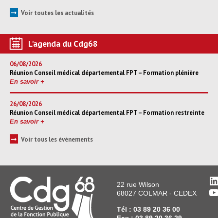
➞
Voir toutes les actualités
L'agenda du Cdg68
06/08/2026
Réunion Conseil médical départemental FPT – Formation plénière
En savoir +
26/08/2026
Réunion Conseil médical départemental FPT – Formation restreinte
En savoir +
➞
Voir tous les évènements
L
22 rue Wilson
Y
68027 COLMAR - CEDEX
Tél : 03 89 20 36 00