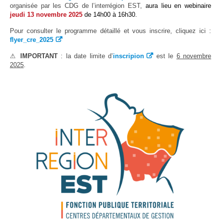
Protection sociale
▼
organisée par les CDG de l’interrégion EST,
aura lieu en webinaire
jeudi 13 novembre 2025
de 14h00 à 16h30.
Santé Sécurité au Travail
▼
Pour consulter le programme détaillé et vous inscrire, cliquez ici :
Documentation
▼
flyer_cre_2025
Archivistes
▼
⚠
IMPORTANT
: la date limite d’
inscripion
est le
6 novembre
2025
.
e-services
▼