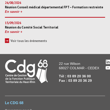
26/08/2026
Réunion Conseil médical départemental FPT – Formation restreinte
En savoir +
15/09/2026
Réunion du Comité Social Territorial
En savoir +
➞
Voir tous les évènements
L
22 rue Wilson
Y
68027 COLMAR - CEDEX
Tél : 03 89 20 36 00
Fax : 03 89 20 36 29
Le CDG 68