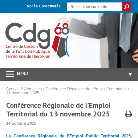
Skip
Aller
Plan
to
à
du
Accès Collectivités
Content
la
site
navigation
MENU
▼
Accueil
Accueil
//
Actualités
/
Conférence Régionale de l’Emploi Territorial du
13 novembre 2025
CDG 68
▼
Conférence Régionale de l’Emploi
Concours/Examens
▼
Territorial du 13 novembre 2025
Emploi
▼
Publié
14 octobre 2025
le
Carrières/RH
▼
La Conférence Régionale de l’Emploi Public Territorial 2025
,