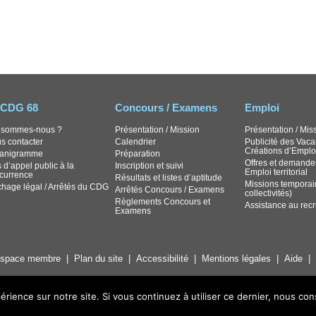
 CDG 68
Concours / Examens
Emploi
 sommes-nous ?
Présentation / Mission
Présentation / Mis
s contacter
Calendrier
Publicité des Vaca
Créations d’Emplo
anigramme
Préparation
Offres et demande
 d’appel public à la
Inscription et suivi
Emploi territorial
currence
Résultats et listes d’aptitude
Missions temporai
ichage légal / Arrêtés du CDG
Arrêtés Concours / Examens
collectivités)
Règlements Concours et
Assistance au rec
Examens
space membre
Plan du site
Accessibilité
Mentions légales
Aide
érience sur notre site. Si vous continuez à utiliser ce dernier, nous co