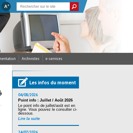
+
A
entation
Archivistes
e-services
cances et Créations
/ Arrêtés du CDG
’assurance statutaire
dicap
parus
écurité
res / RH
Les infos du moment
ritorial (CST)
s / Examens
ires (Accès candidats)
ritorial (CST)
nté et sécurité
04/08/2026
Point info : Juillet / Août 2026
Le point info de juillet/août est en
ration au reclassement
ligne. Vous pouvez le consulter ci-
tion Sociale
andidats
nique (RSU) 2025
dessous.
Lire la suite
24/07/2026