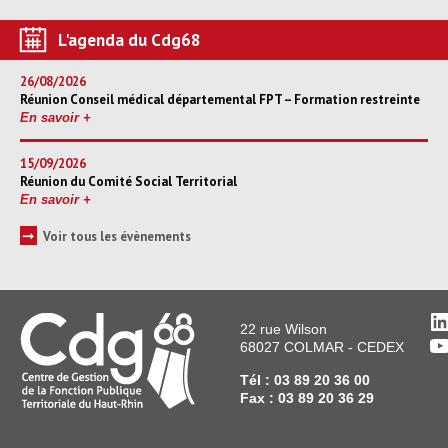
L'agenda du Cdg68
26/08/2026
Réunion Conseil médical départemental FPT – Formation restreinte
En savoir +
15/09/2026
Réunion du Comité Social Territorial
En savoir +
➞
Voir tous les évènements
L
22 rue Wilson
Y
68027 COLMAR - CEDEX
Tél : 03 89 20 36 00
Fax : 03 89 20 36 29