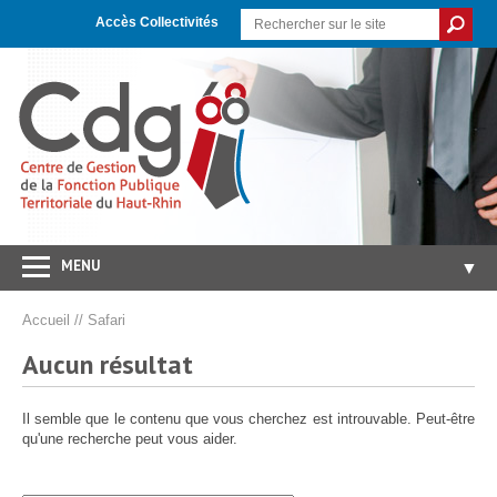
Skip
Aller
Plan
to
à
du
Accès Collectivités
Content
la
site
navigation
MENU
▼
Accueil
Accueil
//
Safari
CDG 68
▼
Aucun résultat
Concours/Examens
▼
Il semble que le contenu que vous cherchez est introuvable. Peut-être
Emploi
▼
qu'une recherche peut vous aider.
Carrières/RH
▼