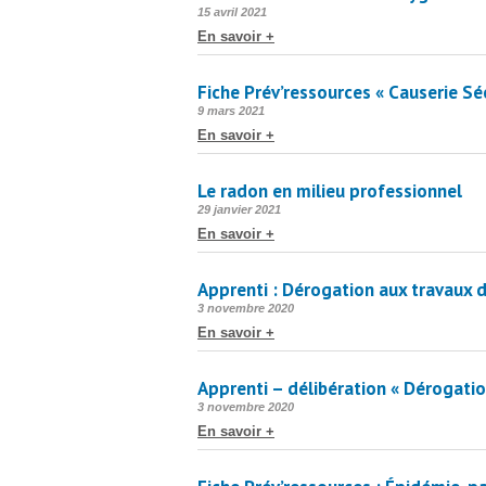
Publié
15 avril 2021
le
En savoir +
Fiche Prév’ressources « Causerie Sé
Publié
9 mars 2021
le
En savoir +
Le radon en milieu professionnel
Publié
29 janvier 2021
le
En savoir +
Apprenti : Dérogation aux travaux d
Publié
3 novembre 2020
le
En savoir +
Apprenti – délibération « Dérogati
Publié
3 novembre 2020
le
En savoir +