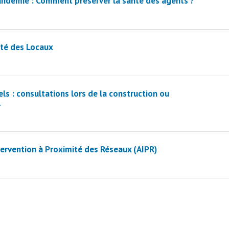
pandémie : Comment préserver la santé des agents ?
eté des Locaux
ls : consultations lors de la construction ou
l
ntervention à Proximité des Réseaux (AIPR)