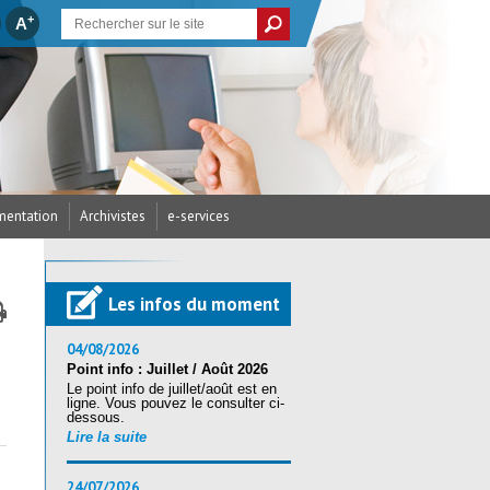
+
A
entation
Archivistes
e-services
cances et Créations
/ Arrêtés du CDG
’assurance statutaire
dicap
parus
écurité
res / RH
Les infos du moment
ritorial (CST)
s / Examens
ires (Accès candidats)
ritorial (CST)
nté et sécurité
04/08/2026
Point info : Juillet / Août 2026
Le point info de juillet/août est en
ration au reclassement
ligne. Vous pouvez le consulter ci-
tion Sociale
andidats
nique (RSU) 2025
dessous.
Lire la suite
24/07/2026