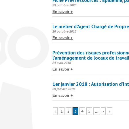
Fiche Prév’ressources : Épidémie, 
Publié
29 octobre 2020
le
En savoir +
Le métier d’Agent Chargé de Propr
Publié
26 octobre 2018
le
En savoir +
Prévention des risques professionne
l’aménagement de locaux de travai
Publié
24 avril 2018
le
En savoir +
1er janvier 2018 : Autorisation d’I
Publié
29 janvier 2018
le
En savoir +
‹
1
2
3
4
5
…
›
»