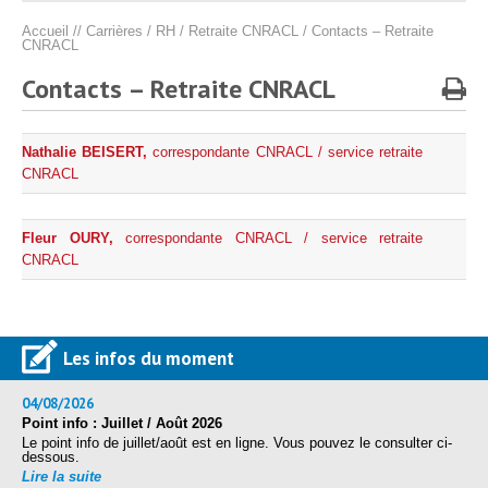
Protection sociale
▼
Accueil
//
Carrières / RH
/
Retraite CNRACL
/
Contacts – Retraite
Santé Sécurité au Travail
▼
CNRACL
Documentation
▼
Contacts – Retraite CNRACL
Archivistes
▼
e-services
▼
Nathalie BEISERT
,
correspondante CNRACL / service retraite
CNRACL
Fleur OURY
,
correspondante CNRACL / service retraite
CNRACL
n.beisert@cdg68.fr
Les infos du moment
04/08/2026
f.oury@cdg68.fr
Point info : Juillet / Août 2026
Le point info de juillet/août est en ligne. Vous pouvez le consulter ci-
dessous.
Lire la suite