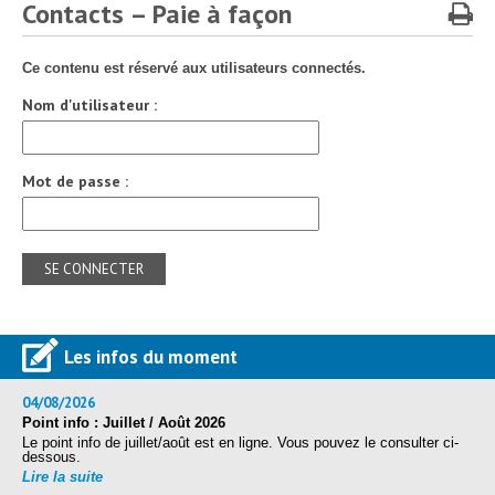
Protection sociale
▼
Contacts – Paie à façon
Santé Sécurité au Travail
▼
Ce contenu est réservé aux utilisateurs connectés.
Documentation
▼
Nom d'utilisateur :
Archivistes
▼
e-services
▼
Mot de passe :
Les infos du moment
04/08/2026
Point info : Juillet / Août 2026
Le point info de juillet/août est en ligne. Vous pouvez le consulter ci-
dessous.
Lire la suite