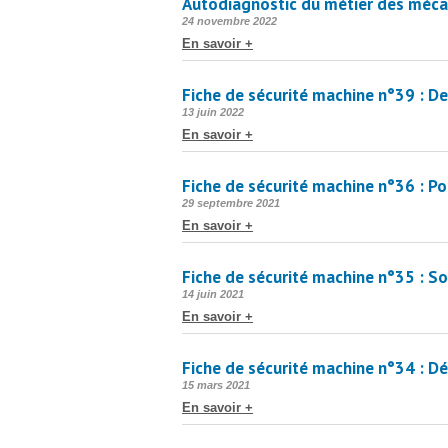
Autodiagnostic du métier des méca
Publié
24 novembre 2022
le
En savoir +
Fiche de sécurité machine n°39 : 
Publié
13 juin 2022
le
En savoir +
Fiche de sécurité machine n°36 : Po
Publié
29 septembre 2021
le
En savoir +
Fiche de sécurité machine n°35 : Sou
Publié
14 juin 2021
le
En savoir +
Fiche de sécurité machine n°34 : D
Publié
15 mars 2021
le
En savoir +