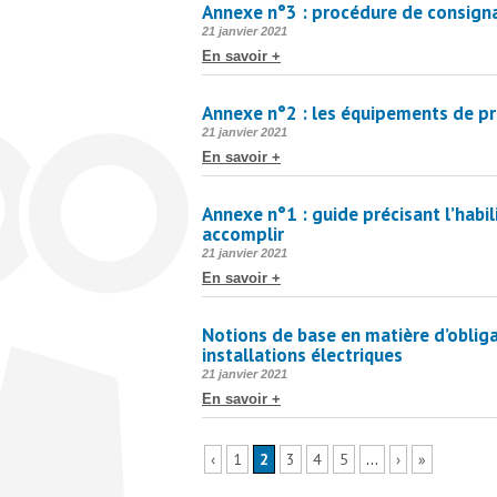
Annexe n°3 : procédure de consignat
Publié
21 janvier 2021
le
En savoir +
Annexe n°2 : les équipements de p
Publié
21 janvier 2021
le
En savoir +
Annexe n°1 : guide précisant l’habil
accomplir
Publié
21 janvier 2021
le
En savoir +
Notions de base en matière d’obliga
installations électriques
Publié
21 janvier 2021
le
En savoir +
‹
1
2
3
4
5
…
›
»