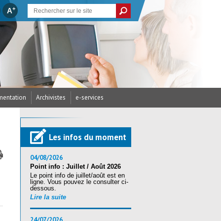
+
A
entation
Archivistes
e-services
cances et Créations
/ Arrêtés du CDG
’assurance statutaire
dicap
parus
écurité
res / RH
Les infos du moment
ritorial (CST)
s / Examens
ires (Accès candidats)
ritorial (CST)
nté et sécurité
04/08/2026
Point info : Juillet / Août 2026
Le point info de juillet/août est en
ration au reclassement
ligne. Vous pouvez le consulter ci-
tion Sociale
andidats
nique (RSU) 2025
dessous.
Lire la suite
24/07/2026