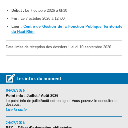
Protection sociale
▼
Santé Sécurité au Travail
Début :
Le 7 octobre 2026 à 8h30
▼
Fin :
Le 7 octobre 2026 à 12h00
Documentation
▼
Lieu :
Centre de Gestion de la Fonction Publique Territoriale
Archivistes
▼
du Haut-Rhin
e-services
▼
Date limite de réception des dossiers : jeudi 10 septembre 2026
Les infos du moment
04/08/2026
Point info : Juillet / Août 2026
Le point info de juillet/août est en ligne. Vous pouvez le consulter ci-
dessous.
Lire la suite
24/07/2026
PSC – Débat d’orientation obligatoire