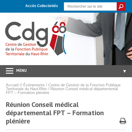
Skip
Aller
Plan
to
à
du
Accès Collectivités
Content
la
site
navigation
MENU
▼
Accueil
Accueil
//
Événements
/
Centre de Gestion de la Fonction Publique
Territoriale du Haut-Rhin
/
Réunion Conseil médical départemental
CDG 68
FPT – Formation plénière
▼
Concours/Examens
Réunion Conseil médical
▼
départemental FPT – Formation
Emploi
▼
plénière
Carrières/RH
▼