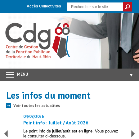
Skip
Aller
Plan
to
à
du
Accès Collectivités
Content
la
site
navigation
MENU
▼
Accueil
Les infos
du moment
CDG 68
▼
Voir toutes les actualités
➞
Concours/Examens
▼
04/08/2026
24/07
Emploi
▼
Point info : Juillet / Août 2026
PSC 
Carrières/RH
▼
e par le
Le point info de juillet/août est en ligne. Vous pouvez
Confo
h...
le consulter ci-dessous.
collec