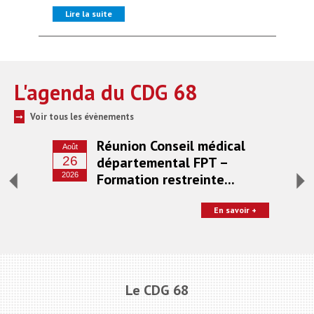
Protection sociale
▼
Lire la suite
Li
Santé Sécurité au Travail
▼
Documentation
▼
Archivistes
▼
L'agenda
du CDG 68
e-services
▼
Voir tous les évènements
➞
ntrat
Réunion Conseil médical
Août
Se
 et
26
départemental FPT –
1
2026
Formation restreinte...
202
 contrat
En savoir +
oir +
Le CDG 68