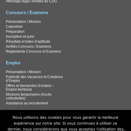
Affichage légal / Arrêtés du CDG
Concours / Examens
Présentation / Mission
Calendrier
Préparation
Inscription et suivi
Résultats et listes d’aptitude
Arrêtés Concours / Examens
Règlements Concours et Examens
Emploi
Présentation / Mission
Publicité des Vacances et Créations
d’Emploi
Offres et demandes d’emploi –
Emploi territorial
Missions temporaires (Accès
collectivités)
Assistance au recrutement
Documentation
Nous utilisons des cookies pour vous garantir la meilleure
expérience sur notre site. Si vous continuez à utiliser ce
Documentation Carrières / RH
Documentation santé et sécurité
dernier, nous considérerons que vous acceptez l'utilisation des