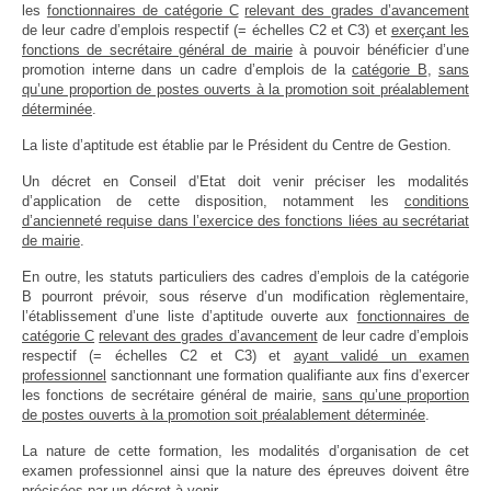
les
fonctionnaires de catégorie C
relevant des grades d’avancement
de leur cadre d’emplois respectif (= échelles C2 et C3) et
exerçant les
fonctions de secrétaire général de mairie
à pouvoir bénéficier d’une
promotion interne dans un cadre d’emplois de la
catégorie B
,
sans
qu’une proportion de postes ouverts à la promotion soit préalablement
déterminée
.
La liste d’aptitude est établie par le Président du Centre de Gestion.
Un décret en Conseil d’Etat doit venir préciser les modalités
d’application de cette disposition, notamment les
conditions
d’ancienneté requise dans l’exercice des fonctions liées au secrétariat
de mairie
.
En outre, les statuts particuliers des cadres d’emplois de la catégorie
B pourront prévoir, sous réserve d’un modification règlementaire,
l’établissement d’une liste d’aptitude ouverte aux
fonctionnaires de
catégorie C
relevant des grades d’avancement
de leur cadre d’emplois
respectif (= échelles C2 et C3) et
ayant validé un examen
professionnel
sanctionnant une formation qualifiante aux fins d’exercer
les fonctions de secrétaire général de mairie,
sans qu’une proportion
de postes ouverts à la promotion soit préalablement déterminée
.
La nature de cette formation, les modalités d’organisation de cet
examen professionnel ainsi que la nature des épreuves doivent être
précisées par un décret à venir.