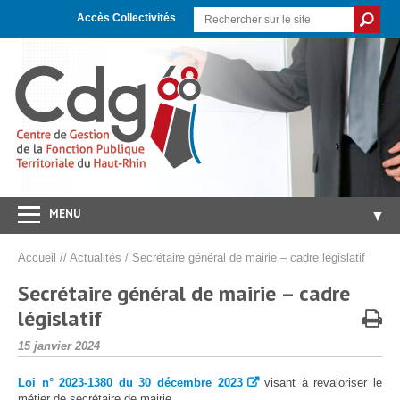
Skip
Aller
Plan
to
à
du
Accès Collectivités
Content
la
site
navigation
MENU
▼
Accueil
Accueil
//
Actualités
/
Secrétaire général de mairie – cadre législatif
CDG 68
▼
Secrétaire général de mairie – cadre
Concours/Examens
législatif
▼
Emploi
▼
Publié
15 janvier 2024
le
Carrières/RH
▼
Loi n° 2023-1380 du 30 décembre 2023
visant à revaloriser le
métier de secrétaire de mairie