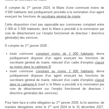
Protection sociale
▼
er
À compter du 1
janvier 2024, le Maire d’une commune moins de
Santé Sécurité au Travail
▼
3 500 habitants doit juridiquement procéder à la nomination d’un agent
exerçant les fonctions de
secrétaire général de mairie
.
Documentation
▼
Cette disposition n’est pas opposable aux communes comptant entre
Archivistes
▼
2 000 et 3 500 habitants, dont le Maire a procédé à la nomination par
e-services
voie de détachement sur l’emploi fonctionnel de directeur / directrice
▼
général(e) des services.
er
À compter du 1
janvier 2028 :
toute commune
comptant moins de 2 000 habitants
devra
juridiquement disposer d’un agent exerçant les fonctions de
secrétaire général de mairie, relevant d’un cadre d’emplois
classé
au moins dans la catégorie B
.
toute commune
comptant au moins 2 000 habitants
devra
juridiquement disposer d’un agent exerçant les fonctions de
secrétaire général de mairie, relevant d’un cadre d’emplois
classé
dans la catégorie A
(sauf si le Maire a procédé à la nomination par
voie de détachement sur l’emploi fonctionnel de directeur /
directrice général(e) des services).
er
Pour faire face à cette obligation au 1
janvier 2028, la loi autorise, de
er
manière dérogatoire, entre le 1
avril 2024 et le 31 décembre 2027,