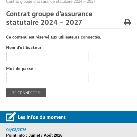
Protection sociale
▼
Contrat groupe d’assurance statutaire 2024 – 2027
Santé Sécurité au Travail
Contrat groupe d’assurance
▼
statutaire 2024 – 2027
Documentation
▼
Archivistes
▼
Ce contenu est réservé aux utilisateurs connectés.
e-services
▼
Nom d'utilisateur :
Mot de passe :
Les infos du moment
04/08/2026
Point info : Juillet / Août 2026