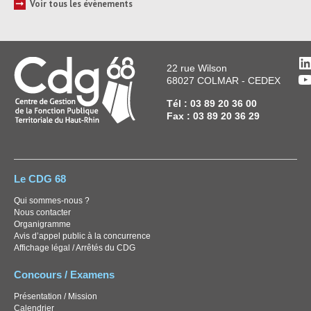
➞
Voir tous les évènements
L
22 rue Wilson
Y
68027 COLMAR - CEDEX
Tél : 03 89 20 36 00
Fax : 03 89 20 36 29
Le CDG 68
Qui sommes-nous ?
Nous contacter
Organigramme
Avis d’appel public à la concurrence
Affichage légal / Arrêtés du CDG
Concours / Examens
Présentation / Mission
Calendrier