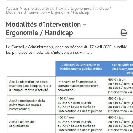
Protection sociale
▼
Accueil
//
Santé Sécurité au Travail
/
Ergonomie / Handicap
/
Santé Sécurité au Travail
▼
Modalités d’intervention – Ergonomie / Handicap
Documentation
▼
Modalités d’intervention –
Ergonomie / Handicap
Archivistes
▼
e-services
▼
Le Conseil d’Administration, dans sa séance du 17 avril 2020, a validé
les principes et modalités d’intervention suivants :