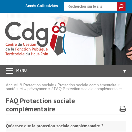
Skip
Aller
Plan
to
à
du
Accès Collectivités
Content
la
site
navigation
MENU
▼
Accueil
Accueil
//
Protection sociale
/
Protection sociale complémentaire «
santé » et « prévoyance »
/
FAQ Protection sociale complémentaire
CDG 68
▼
FAQ Protection sociale
Concours/Examens
▼
complémentaire
Emploi
▼
Carrières/RH
▼
Qu’est-ce que la protection sociale complémentaire ?