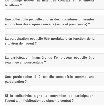
Où puis-je trouver la liste des contrats et règlements
labellisés ?
Une collectivité peut-elle choisir des procédures différentes
en fonction des risques couverts (santé et prévoyance) ?
« labellisation »
La liste des
contrats et règlements labellisés est accessible sur le
site du ministère chargé des collectivités territoriales
La participation peut-elle être modulable en fonction de la
convention de participation
situation de l’agent ?
La participation financière de l’employeur peut-elle être
exprimée en pourcentage ?
Une participation à 0 est-elle considérée comme une
participation ?
Si la collectivité signe la convention de participation,
l'agent a-t-il l’obligation de signer le contrat ?