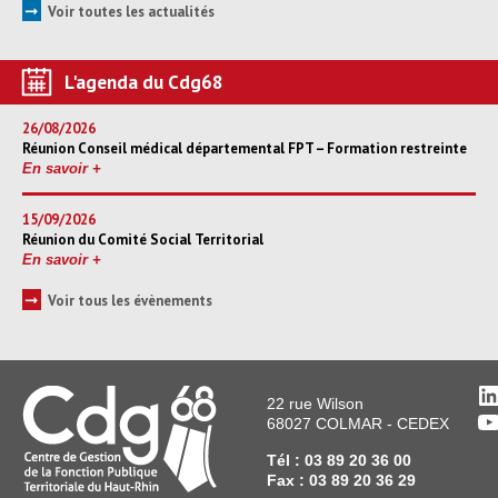
➞
Voir toutes les actualités
L'agenda du Cdg68
26/08/2026
Réunion Conseil médical départemental FPT – Formation restreinte
En savoir +
15/09/2026
Réunion du Comité Social Territorial
En savoir +
➞
Voir tous les évènements
L
22 rue Wilson
Y
68027 COLMAR - CEDEX
Tél : 03 89 20 36 00
Fax : 03 89 20 36 29