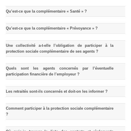
Protection sociale
▼
Santé Sécurité au Travail
▼
Qu’est-ce que la complémentaire « Santé » ?
Documentation
▼
Qu’est-ce que la complémentaire « Prévoyance » ?
Archivistes
▼
e-services
▼
Une collectivité a-t-elle l’obligation de participer à la
protection sociale complémentaire de ses agents ?
Quels sont les agents concernés par l’éventuelle
participation financière de l’employeur ?
Les retraités sont-ils concernés et doit-on les informer ?
Comment participer à la protection sociale complémentaire
?